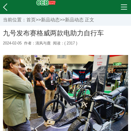
当前位置：
首页
>>
新品动态
>>
新品动态
正文
九号发布赛格威两款电助力自行车
2024-02-05
作者：清风与鹿
阅读：( 2317 )