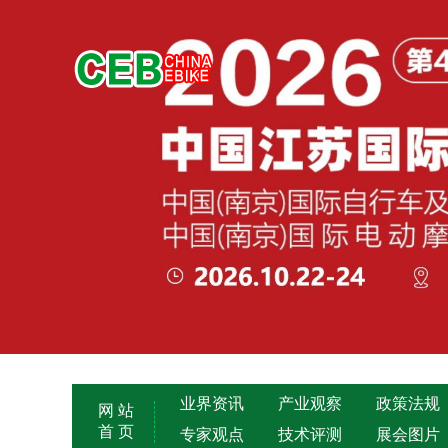
业界资讯
产业观察
政策法规
网 站
首 页
专家观点
技术评测
展会图片