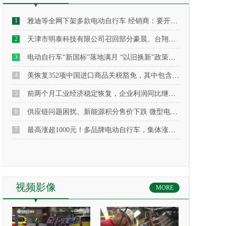
1
雅迪等全网下架多款电动自行车 经销商：要开始生产新国标款式了
2
天津市明泰科技有限公司召回部分豪晨、台翔、威尔斯牌电动自行车
3
电动自行车“新国标”落地满月 “以旧换新”政策效应逐步释放
4
美恢复352项中国进口商品关税豁免，其中包含部分自行车及零部件产品，附清单全文
5
前两个月工业经济稳定恢复，企业利润同比继续保持增长
6
供应链问题困扰、新能源积分售价下跌 微型电动车出路在哪
7
最高涨超1000元！多品牌电动自行车，集体涨价！怎么回事？
视频影像
MORE