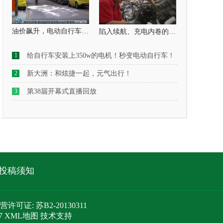
油价飙升，电动自行车成巴西人出行“新宠”：经济又环保
陷入续航、充电内卷的电动车，未来在哪里？
1
给自行车安装上350w的电机！秒变电动自行车！
2
新大洲：和炫捷一起，元气出行！
3
第38届开幕式直播回放
投稿须知
d. 经营许可证: 苏B2-20130311
7
XML地图
技术支持