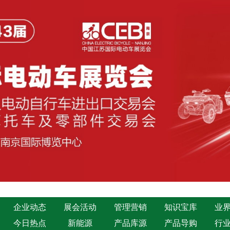
企业动态
展会活动
管理营销
知识宝库
业
今日热点
新能源
产品库源
产品导购
行