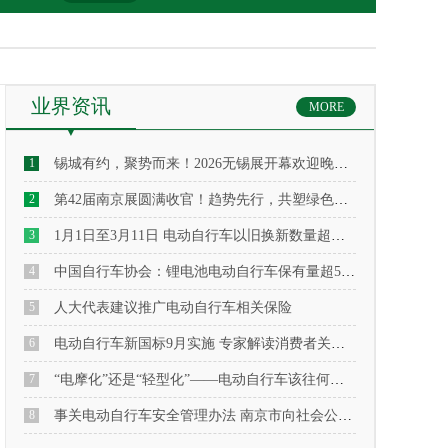
业界资讯
MORE
1
锡城有约，聚势而来！2026无锡展开幕欢迎晚宴隆重举行，
2
第42届南京展圆满收官！趋势先行，共塑绿色出行新纪元
3
1月1日至3月11日 电动自行车以旧换新数量超去年总和
4
中国自行车协会：锂电池电动自行车保有量超5000万辆
5
人大代表建议推广电动自行车相关保险
6
电动自行车新国标9月实施 专家解读消费者关切问题
7
“电摩化”还是“轻型化”——电动自行车该往何处行
8
事关电动自行车安全管理办法 南京市向社会公开征求意见