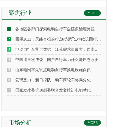
聚焦行业
MORE
1
各地区各部门探索电动自行车全链条治理路径
2
回望2022，天能奋楫前行,逆势腾飞,持续巩固行业领军者地位
3
​电动自行车货运数据：江苏需求量最大，西南地区保有量提升
4
中国造再次逆袭，国产自行车为什么能席卷欧美
5
山东电网率先试点电动自行车换电设施保供
6
爱玛乏力，新日掉队，动车两轮车格局分化
7
国家发改委等10部委联合发文推进电能替代
市场分析
MORE