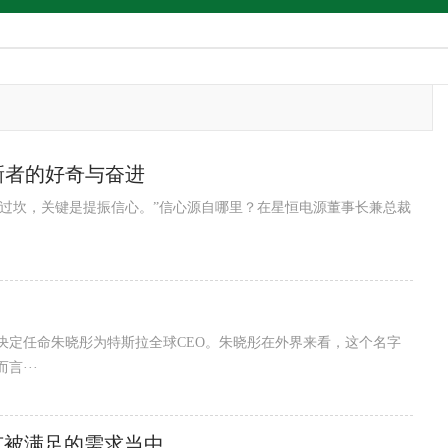
新者的好奇与奋进
爬坡过坎，关键是提振信心。”信心源自哪里？在星恒电源董事长兼总裁
决定任命朱晓彤为特斯拉全球CEO。朱晓彤在外界来看，这个名字
···
有被满足的需求当中