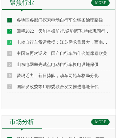
聚焦行业
MORE
1
各地区各部门探索电动自行车全链条治理路径
2
回望2022，天能奋楫前行,逆势腾飞,持续巩固行业领军者地位
3
​电动自行车货运数据：江苏需求量最大，西南地区保有量提升
4
中国造再次逆袭，国产自行车为什么能席卷欧美
5
山东电网率先试点电动自行车换电设施保供
6
爱玛乏力，新日掉队，动车两轮车格局分化
7
国家发改委等10部委联合发文推进电能替代
市场分析
MORE