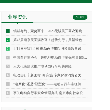
业界资讯
MORE
1
锡城有约，聚势而来！2026无锡展开幕欢迎晚宴隆重举行，
2
第42届南京展圆满收官！趋势先行，共塑绿色出行新纪元
3
1月1日至3月11日 电动自行车以旧换新数量超去年总和
4
中国自行车协会：锂电池电动自行车保有量超5000万辆
5
人大代表建议推广电动自行车相关保险
6
电动自行车新国标9月实施 专家解读消费者关切问题
7
“电摩化”还是“轻型化”——电动自行车该往何处行
8
事关电动自行车安全管理办法 南京市向社会公开征求意见