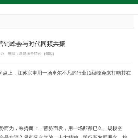
申营销峰会与时代同频共振
2-27 来源：新能源营销官 (4002)
起点上，江苏宗申用一场卓尔不凡的行业顶级峰会来打响其在
势而为，乘势而上，蓄势而发，用一场酝酿已久、规模空
会是在深入贯彻落实党的二十大精神，践行新发展理念，构