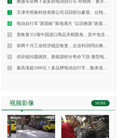
1
雅迪等全网下架多款电动自行车 经销商：要开始生产新国标款式了
2
天津市明泰科技有限公司召回部分豪晨、台翔、威尔斯牌电动自行车
3
电动自行车“新国标”落地满月 “以旧换新”政策效应逐步释放
4
美恢复352项中国进口商品关税豁免，其中包含部分自行车及零部件产品，附清单全文
5
前两个月工业经济稳定恢复，企业利润同比继续保持增长
6
供应链问题困扰、新能源积分售价下跌 微型电动车出路在哪
7
最高涨超1000元！多品牌电动自行车，集体涨价！怎么回事？
视频影像
MORE