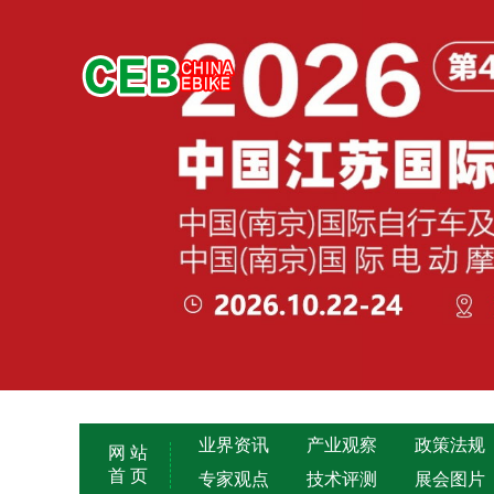
业界资讯
产业观察
政策法规
网 站
首 页
专家观点
技术评测
展会图片