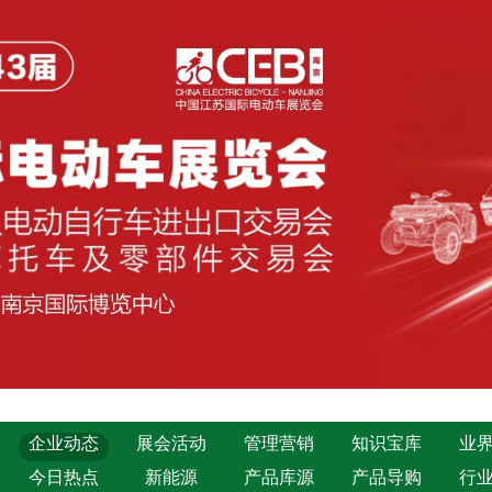
企业动态
展会活动
管理营销
知识宝库
业
今日热点
新能源
产品库源
产品导购
行