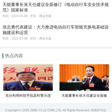
天能董事长张天任建议全面修订《电动自行车安全技术规
范》国家标准
时间：2024-03-08
栏目：
两会专题
张志勇代表建议：大力推进电动自行车智能充换电基础设
施建设和运营 ​
时间：2023-03-08
栏目：
两会专题
热点内容
充分利用科技手段及时警示违
天能董事长张天任建议全面修
法骑行
订《电动自行车安全技术规
范》国家标准
Copyright © 2026 JSBICYCLE COM.,LTD. All Rights Reserved. 经营许可证: