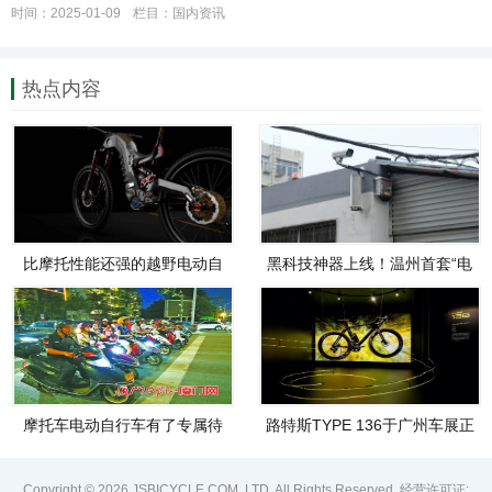
时间：2025-01-09
栏目：
国内资讯
热点内容
比摩托性能还强的越野电动自
黑科技神器上线！温州首套“电
行车，看这一辆就够了！
动自行车违法提示系统”在瓯海
投入使用
摩托车电动自行车有了专属待
路特斯TYPE 136于广州车展正
行区
式上市 首批铂金限量版开启发
售
Copyright © 2026 JSBICYCLE COM.,LTD. All Rights Reserved. 经营许可证: